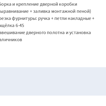
борка и крепление дверной коробки
выравнивание + заливка монтажной пеной)
резка фурнитуры: ручка + петли накладные +
ащёлка 6-45
авешивание дверного полотна и установка
аличников