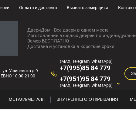
верей
Оплата и доставка
Вызвать замерщика
Контакт
ДвериДом - Все двери в одном месте
Изготовление входных дверей по индивидуальн
Замер БЕСПЛАТНО
Доставка и установка в короткие сроки
(MAX, Telegram, WhatsApp)
+7(995)85 84 779
ь ул. Ушинского д.9
За
ВНО 10:00-21:00
+7(951)95 84 779
(MAX, Telegram, WhatsApp)
МЕТАЛЛ/МЕТАЛЛ
ВНУТРЕННЕГО ОТКРЫВАНИЯ
МЕ