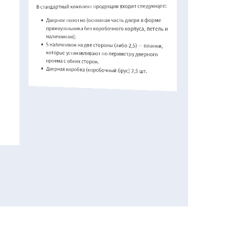
В стандартный комплект продукции входит следующее:
Дверное полотно (основная часть двери в форме
прямоугольника без коробочного корпуса, петель и
наличников);
5 наличников на две стороны (либо 2,5) — планки,
которые устанавливают по периметру дверного
проема с обеих сторон.
Дверная коробка (коробочный брус) 2,5 шт.