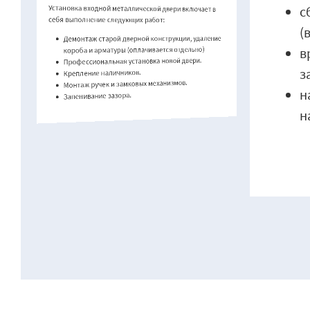
Установка входной металлической двери включает в
с
себя выполнение следующих работ:
(
Демонтаж старой дверной конструкции, удаление
в
короба и арматуры (оплачивается отдельно)
Профессиональная установка новой двери.
з
Крепление наличников.
Монтаж ручек и замковых механизмов.
н
Запенивание зазора.
н