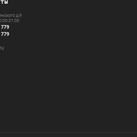
кты
инского д.9
:00-21:00
 779
 779
ru