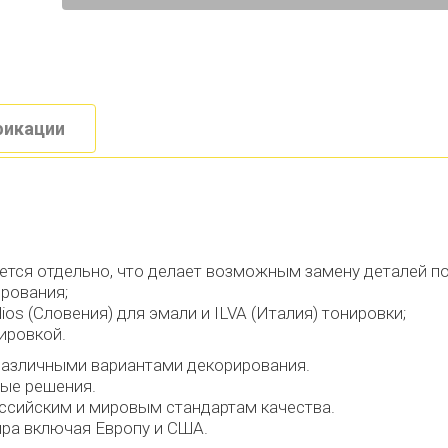
икации
ется отдельно, что делает возможным замену деталей по
ирования;
os (Словения) для эмали и ILVA (Италия) тонировки;
ировкой.
 различными вариантами декорирования.
ые решения.
оссийским и мировым стандартам качества.
ира включая Европу и США.