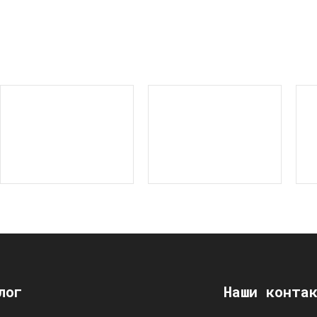
лог
Наши конта