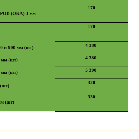
170
В (ОКА) 3 мм
170
4 380
0 и 900 мм (шт)
4 380
 мм (шт)
5 390
 мм (шт)
320
(шт)
330
м (шт)